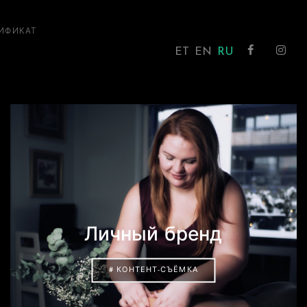
ИФИКАТ
ET
EN
RU
Личный бренд
# КОНТЕНТ-СЪЁМКА