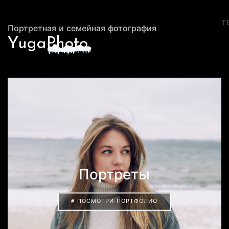
Т
Портретная и семейная фотография
Yuga
P
hoto
Портреты
# ПОСМОТРИ ПОРТФОЛИО