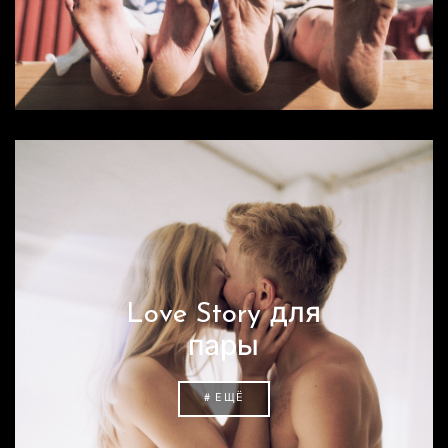
Love Story для
пары
# ЕЩЁ