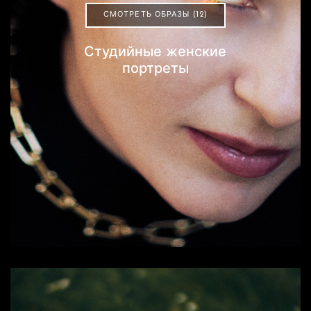
СМОТРЕТЬ ОБРАЗЫ (12)
Студийные женские
портреты