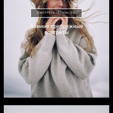
СМОТРЕТЬ ОБРАЗЫ (32)
Зимние прибрежные
портреты