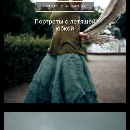
СМОТРЕТЬ ОБРАЗЫ (15)
Портреты с летящей
юбкой