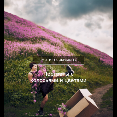
СМОТРЕТЬ ОБРАЗЫ (9)
Портреты с
колосьями и цветами