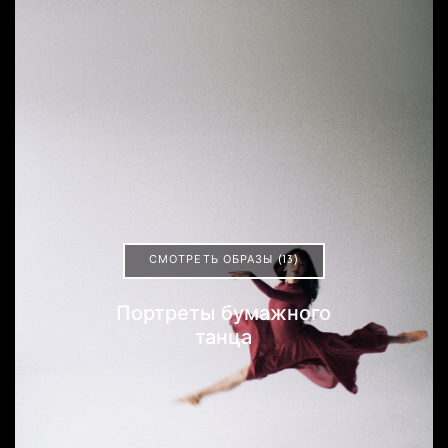
СМОТРЕТЬ ОБРАЗЫ (13)
Портреты бумажного
танца