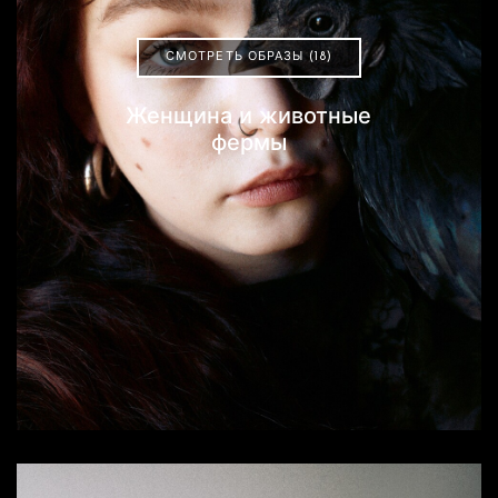
СМОТРЕТЬ ОБРАЗЫ (18)
Женщина и животные
фермы