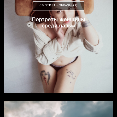
СМОТРЕТЬ ОБРАЗЫ (9)
Портреты женщины
среди пальм