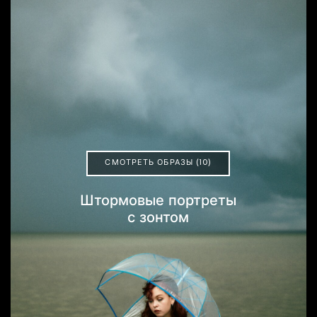
СМОТРЕТЬ ОБРАЗЫ (10)
Штормовые портреты
с зонтом