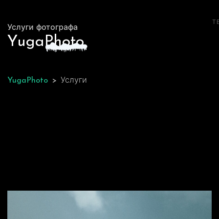
Т
Услуги фотографа
Yuga
P
hoto
YugaPhoto
>
Услуги