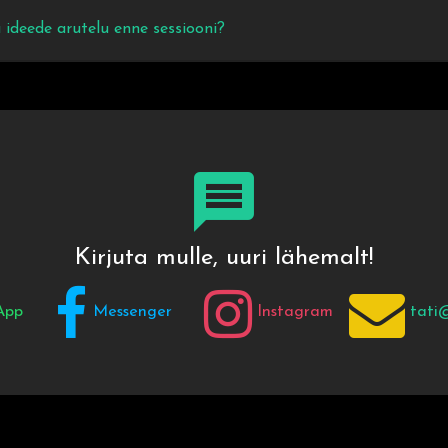
a ideede arutelu enne sessiooni?
Kirjuta mulle, uuri lähemalt!
App
Messenger
Instagram
tati