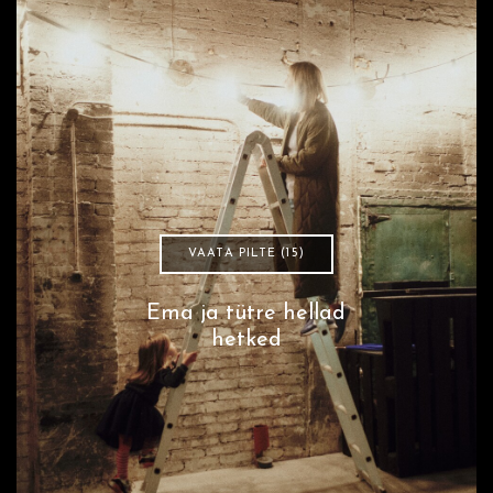
VAATA PILTE (15)
Ema ja tütre hellad
hetked