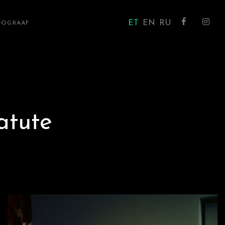
ET
EN
RU
TOGRAAF
atute