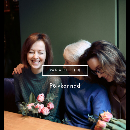
VAATA PILTE (10)
Põlvkonnad