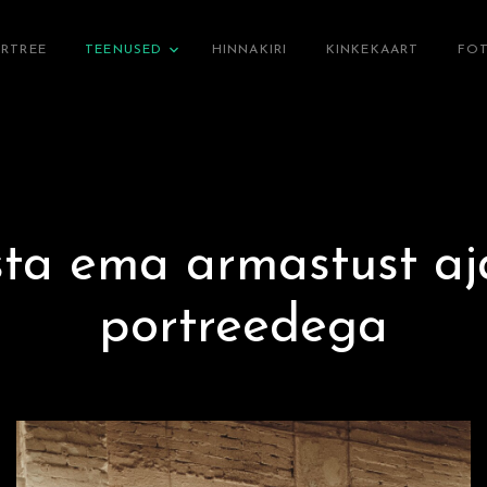
RTREE
TEENUSED
HINNAKIRI
KINKEKAART
FO
sta ema armastust aj
portreedega