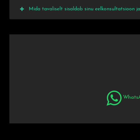
Mida tavaliselt sisaldab sinu eelkonsultatsioon j
Whats