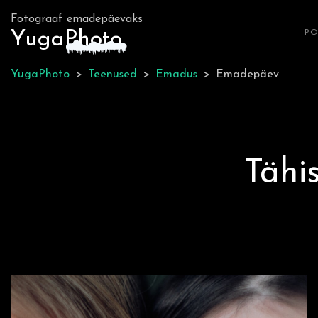
Fotograaf emadepäevaks
Yuga
P
hoto
PO
YugaPhoto
>
Teenused
>
Emadus
>
Emadepäev
Tähi